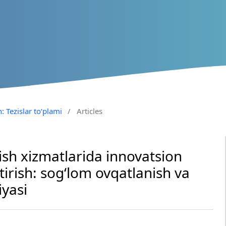
: Tezislar to‘plami
/
Articles
h xizmatlarida innovatsion
tirish: sog‘lom ovqatlanish va
iyasi