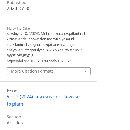
Published
2024-07-30
How to Cite
Yaxshiyev , X. (2024). Mehmonxona ovqatlantirish
xizmatlarida innovatsion menyu siyosatini
shakllantirish: sog‘lom ovqatlanish va mijoz
ehtiyojlari integratsiyasi.
GREEN ECONOMY AND
DEVELOPMENT
,
2
.
https://doi.org/10.5281/zenodo.15283947
More Citation Formats
Issue
Vol. 2 (2024): maxsus son: Tezislar
to‘plami
Section
Articles