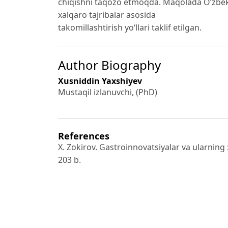
chiqishni taqozo etmoqda. Maqolada O‘zbekis
xalqaro tajribalar asosida
takomillashtirish yo‘llari taklif etilgan.
Author Biography
Xusniddin Yaxshiyev
Mustaqil izlanuvchi, (PhD)
References
X. Zokirov. Gastroinnovatsiyalar va ularning xi
203 b.
Nazarov. Raqobat muhitida mehmonxona restor
G. Mamedova. Менеджмент гостиничного и р
J. Cousins, D. Foskett. Food and Beverage 