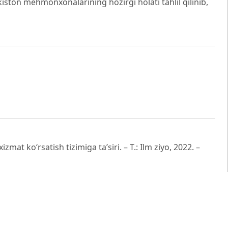
ton mehmonxonalarining hozirgi holati tahlil qilinib,
zmat ko‘rsatish tizimiga ta’siri. – T.: Ilm ziyo, 2022. –
anlari boshqaruvi. – T.: Iqtisod-moliya, 2018. – 265 b.
есторанного бизнеса. – М.: Юрайт, 2020. – 320 с.
Management. – London: Hodder Education, 2016. – 352 p.