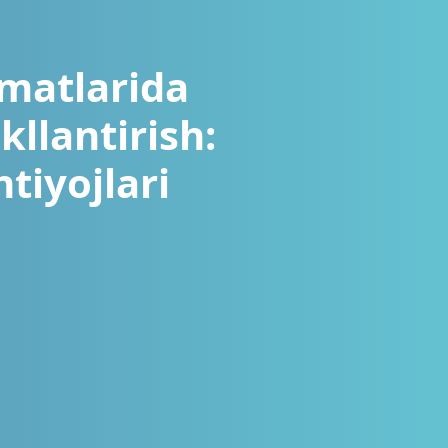
matlarida
llantirish:
tiyojlari