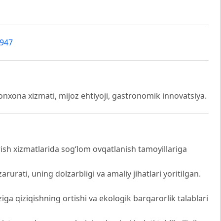
3947
xona xizmati, mijoz ehtiyoji, gastronomik innovatsiya.
 xizmatlarida sog‘lom ovqatlanish tamoyillariga
rurati, uning dolzarbligi va amaliy jihatlari yoritilgan.
iga qiziqishning ortishi va ekologik barqarorlik talablari