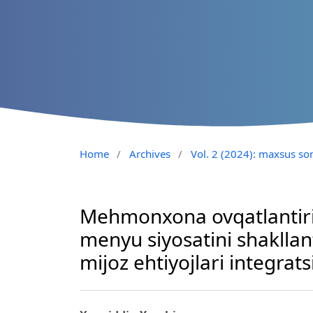
Home
/
Archives
/
Vol. 2 (2024): maxsus son
Mehmonxona ovqatlantiris
menyu siyosatini shakllan
mijoz ehtiyojlari integrats