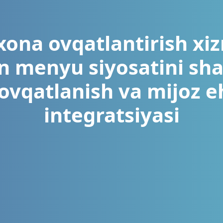
na ovqatlantirish xiz
n menyu siyosatini shak
ovqatlanish va mijoz eh
integratsiyasi