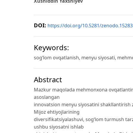
Xusniddin Yaxshiyev
DOI:
https://doi.org/10.5281/zenodo.1528
Keywords:
sog‘lom ovqatlanish, menyu siyosati, mehmon
Abstract
Mazkur maqolada mehmonxona ovqatlantirish
asoslangan
innovatsion menyu siyosatini shakllantirish za
Mijoz ehtiyojlarining
diversifikatsiyalashuvi, sog‘lom turmush tarz
ushbu siyosatni ishlab