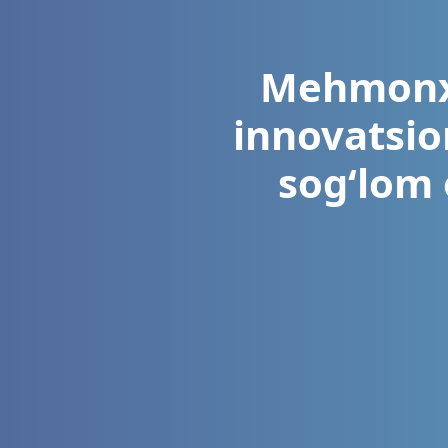
Mehmonxo
innovatsio
sog‘lom 