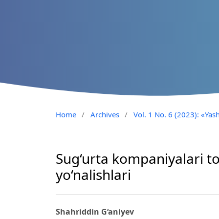
Home
/
Archives
/
Vol. 1 No. 6 (2023): «Yash
Sug‘urta kompaniyalari to‘
yo‘nalishlari
Shahriddin G‘aniyev