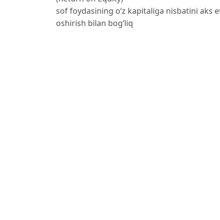
sof foydasining o‘z kapitaliga nisbatini aks e
oshirish bilan bog‘liq
faoliyatni tashkil etish to‘g‘risida ma’lumot ke
Author Biographies
Shahriddin G‘aniyev
ISFT Instituti professori, iqtisodiyot fanlari 
Daniyar Qarshiyev
ISFT Instituti katta o‘qituvchisi, iqtisodiyot f
(PhD)