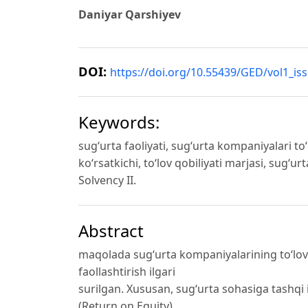
Daniyar Qarshiyev
DOI:
https://doi.org/10.55439/GED/vol1_is
Keywords:
sug‘urta faoliyati, sug‘urta kompaniyalari to
ko‘rsatkichi, to‘lov qobiliyati marjasi, sug‘u
Solvency II.
Abstract
maqolada sug‘urta kompaniyalarining to‘lov q
faollashtirish ilgari
surilgan. Xususan, sug‘urta sohasiga tashqi i
(Return on Equity)