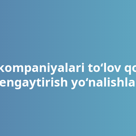
kompaniyalari to‘lov qo
engaytirish yo‘nalishla