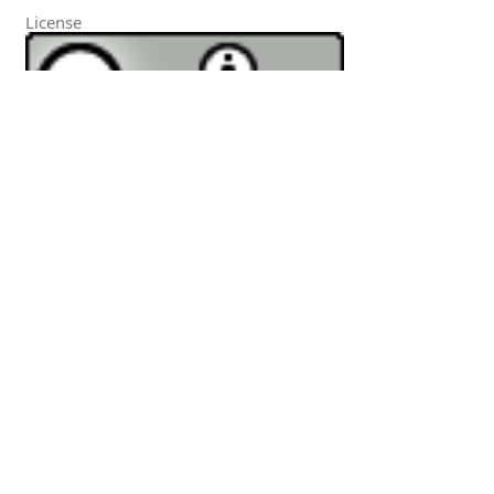
License
This work is licensed under a
Creative
Commons Attribution 4.0 International
License
.