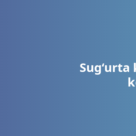
Sug‘urta 
k