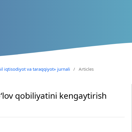
il iqtisodiyot va taraqqiyot» jurnali
/
Articles
lov qobiliyatini kengaytirish