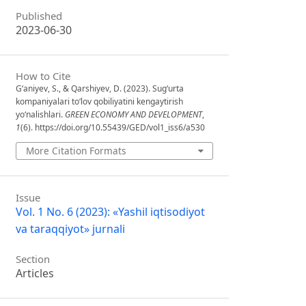
Published
2023-06-30
How to Cite
G‘aniyev, S., & Qarshiyev, D. (2023). Sug‘urta
kompaniyalari to‘lov qobiliyatini kengaytirish
yo‘nalishlari.
GREEN ECONOMY AND DEVELOPMENT
,
1
(6). https://doi.org/10.55439/GED/vol1_iss6/a530
More Citation Formats
Issue
Vol. 1 No. 6 (2023): «Yashil iqtisodiyot
va taraqqiyot» jurnali
Section
Articles