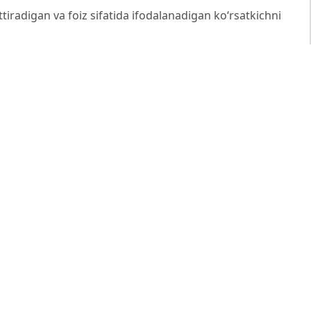
ttiradigan va foiz sifatida ifodalanadigan ko‘rsatkichni
ltirilgan.
doktori (DSc)
anlari falsafa doktori