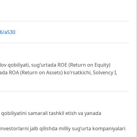
s6/a530
‘lov qobiliyati, sug‘urtada ROE (Return on Equity)
rtada ROA (Return on Assets) ko‘rsatkichi, Solvency I,
obiliyatini samarali tashkil etish va yanada
nvestorlarni jalb qilishda milliy sug‘urta kompaniyalari