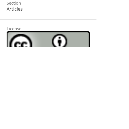
Section
Articles
License
This work is licensed under a
Creative
Commons Attribution 4.0 International
License
.