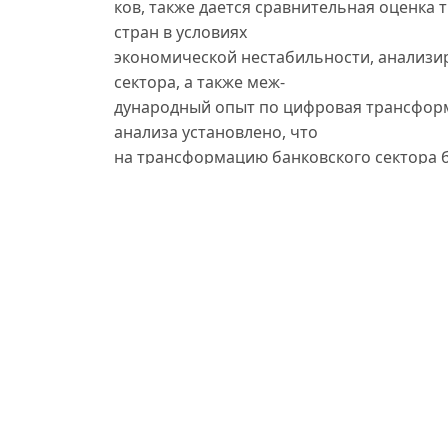
ков, также дается сравнительная оценка
стран в условиях
экономической нестабильности, анализи
сектора, а также меж-
дународный опыт по цифровая трансформ
анализа установлено, что
на трансформацию банковского сектора 
государственного регулирования,
степень цифровизации экономики, корпор
стратегии поэтапного разви-
тия банковская деятельность.
Author Biographies
Наргиза Жиянова
к.э.н., проф. Ташкентского финансового и
Малика Азимжонова