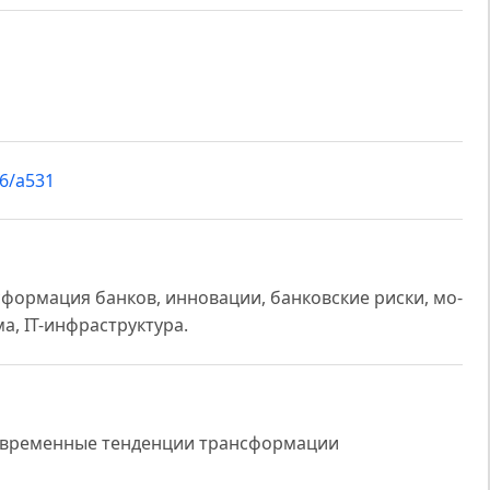
s6/a531
формация банков, инновации, банковские риски, мо-
а, IT-инфраструктура.
современные тенденции трансформации