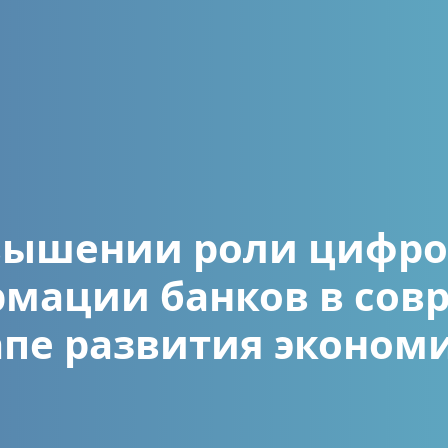
вышении роли цифро
рмации банков в сов
апе развития эконом