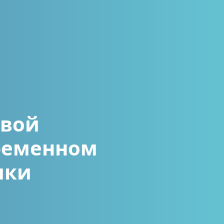
вой
ременном
ики