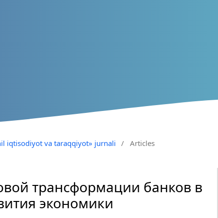
il iqtisodiyot va taraqqiyot» jurnali
/
Articles
вой трансформации банков в
вития экономики