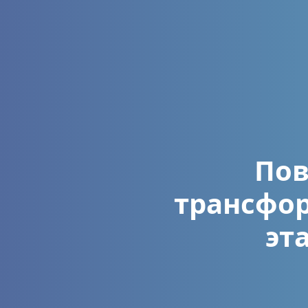
По
трансфо
эт