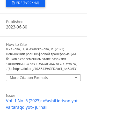
PDF (РУССКИЙ)
Published
2023-06-30
How to Cite
Жиянова, Н., & Азимжонова, М. (2023).
Повышении роли цифровой трансформации
банков в современном этапе развития
экономики.
GREEN ECONOMY AND DEVELOPMENT
,
1
(6). https://doi.org/10.55439/GED/vol1_iss6/a531
More Citation Formats
Issue
Vol. 1 No. 6 (2023): «Yashil iqtisodiyot
va taraqqiyot» jurnali