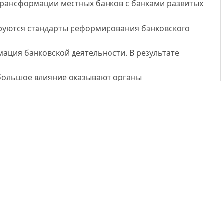
 трансформации местных банков с банками развитых
руются стандарты реформирования банковского
ация банковской деятельности. В результате
большое влияние оказывают органы
ативная культура в банках, наличие четкой
нститута