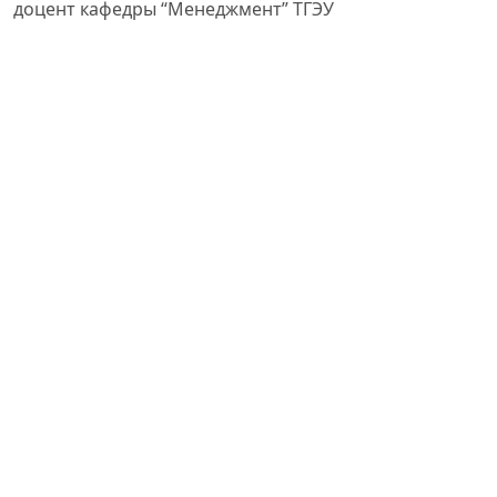
доцент кафедры “Менеджмент” ТГЭУ
PDF (РУССКИЙ)
Published
2023-06-30
How to Cite
Джурабаев, О. (2023). Оптимизации операционной стратегии и
повышение экономического потенциала хлопково-
текстильных кластеров.
GREEN ECONOMY AND DEVELOPMENT
,
1
(6).
https://doi.org/10.55439/GED/vol1_iss6/a543
More Citation Formats