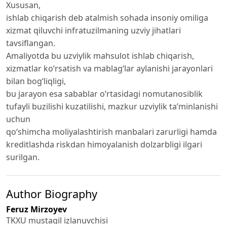
Xususan,
ishlab chiqarish deb atalmish sohada insoniy omiliga
xizmat qiluvchi infratuzilmaning uzviy jihatlari
tavsiflangan.
Amaliyotda bu uzviylik mahsulot ishlab chiqarish,
xizmatlar ko‘rsatish va mablag‘lar aylanishi jarayonlari
bilan bog‘liqligi,
bu jarayon esa sabablar o‘rtasidagi nomutanosiblik
tufayli buzilishi kuzatilishi, mazkur uzviylik ta’minlanishi
uchun
qo‘shimcha moliyalashtirish manbalari zarurligi hamda
kreditlashda riskdan himoyalanish dolzarbligi ilgari
surilgan.
Author Biography
Feruz Mirzoyev
TKXU mustaqil izlanuvchisi