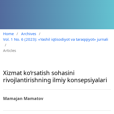
Home
/
Archives
/
Vol. 1 No. 6 (2023): «Yashil iqtisodiyot va taraqqiyot» jurnali
/
Articles
Xizmat ko‘rsatish sohasini
rivojlantirishning ilmiy konsepsiyalari
Mamajan Mamatov