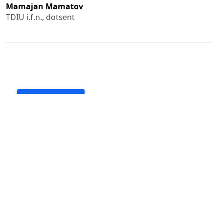
Mamajan Mamatov
TDIU i.f.n., dotsent
PDF (O'ZBEK)
Published
2023-06-30
How to Cite
Mamatov, M. (2023). Xizmat ko‘rsatish sohasini rivojlantirishning
ilmiy konsepsiyalari.
GREEN ECONOMY AND DEVELOPMENT
,
1
(6).
https://doi.org/10.55439/GED/vol1_iss6/a557