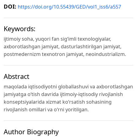
DOI:
https://doi.org/10.55439/GED/vol1_iss6/a557
Keywords:
ijtimoiy soha, yuqori fan sig‘imli texnologiyalar,
axborotlashgan jamiyat, dasturlashtirilgan jamiyat,
postmedernizm texnotron jamiyat, neoindustrializm.
Abstract
maqolada iqtisodiyotni globallashuvi va axborotlashgan
jamiyatga o‘tish davrida ijtimoiy-iqtisodiy rivojlanish
konseptsiyalarida xizmat ko‘rsatish sohasining
rivojlanish omillari va o‘rni yoritilgan.
Author Biography