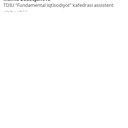
TDIU “Fundamental iqtisodiyot” kafedrasi assistent
o‘qituvchisi
PDF (O'ZBEK)
Published
2023-06-30
How to Cite
Babadjanova, M. (2023). O‘zbekistonda inson kapitalini
rivojlantirishda ta’lim xizmatlari bozorining ahamiyati .
GREEN
ECONOMY AND DEVELOPMENT
,
1
(6).
https://doi.org/10.55439/GED/vol1_iss6/a561