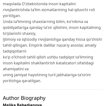
maqolada O‘zbekistonda inson kapitalini
rivojlantirishda ta’lim xizmatlarining hal qiluvchi roli
yoritilgan.
Unda ta’limning shaxslarning bilim, ko‘nikma va
qobiliyatlariga qanday ta’sir qilishini, inson kapitalining
to‘planishi shaxsiy,
ijtimoiy va iqtisodiy rivojlanishga qanday hissa qo‘shishi
tahlil qilingan. Empirik dalillar nazariy asoslar, amaliy
tadqiqotlarni
ko‘p o‘lchovli tahlil qilish ushbu tadqiqot ta’limning
inson kapitalini shakllantirish katalizatori sifatidagi
ahamiyatini va
uning jamiyat hayotining turli jabhalariga ta’sirini
yoritishga qaratilgan.
Author Biography
Malika Babadjanova