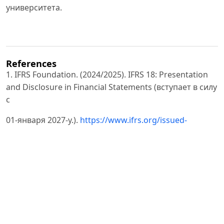
университета.
References
1. IFRS Foundation. (2024/2025). IFRS 18: Presentation
and Disclosure in Financial Statements (вступает в силу
с
01-января 2027-y.).
https://www.ifrs.org/issued-
standards/list-of-standards/ifrs-18-presentation-and-
disclosure-infinancial-
statements/
2. The Institute of Internal Auditors. (2024–2025). Global
Internal Audit Standards; пресс-релиз об эффективной
дате 09-января 2025-y.