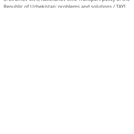
Republic of Uzbekistan: problems and solutions / TAYI
Bulletin,
No. 3-4, 2011.
4. Равшанов М.Н., Солиев М.К. The effectiveness of the
implementation of public-private partnership in the
road
transport complex of Uzbekistan / Сборник
материалов VIII Международной научно-
практической конференции
«Актуальные проблемы экономики современной
России». – Йошкар-Ола: Приволжский НИЦ, 2012. – С.
188-
195.
5. OECD (2011) Strategic Transport Infrastructure