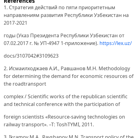
References
1. Стратегия действий по пяти приоритетным
направлениям развития Республики Узбекистан на
2017-2021
годы (Указ Президента Республики Узбекистан от
07.02.2017 г. № УП-4947 1-приложение).
https://lex.uz/
docs/3107042#3109623
2. Исмаилходжаев А.И., Равшанов М.Н. Methodology
for determining the demand for economic resources of
the roadtransport
complex / Scientific works of the republican scientific
and technical conference with the participation of
foreign scientists «Resource-saving technologies on
railway transport». –T: ToshTYMI, 2011.
3. Ikramov M.A., Ravshanov M.N. Transport policy of the