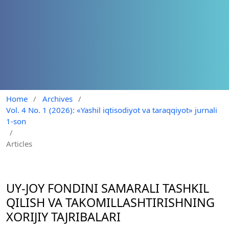
Home
/
Archives
/
Vol. 4 No. 1 (2026): «Yashil iqtisodiyot va taraqqiyot» jurnali
1-son
/
Articles
UY-JOY FONDINI SAMARALI TASHKIL
QILISH VA TAKOMILLASHTIRISHNING
XORIJIY TAJRIBALARI