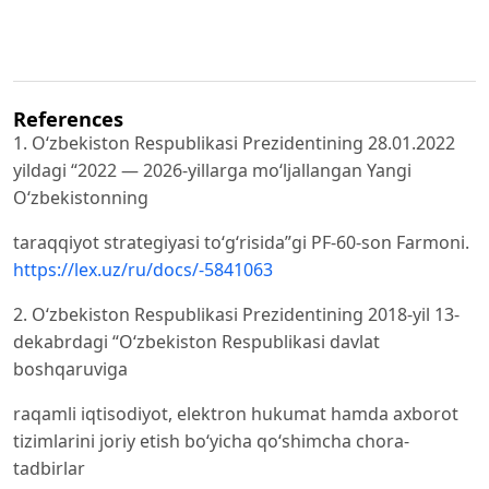
References
1. Oʻzbekiston Respublikasi Prezidentining 28.01.2022
yildagi “2022 — 2026-yillarga moʻljallangan Yangi
Oʻzbekistonning
taraqqiyot strategiyasi toʻgʻrisida”gi PF-60-son Farmoni.
https://lex.uz/ru/docs/-5841063
2. Oʻzbekiston Respublikasi Prezidentining 2018-yil 13-
dekabrdagi “Oʻzbekiston Respublikasi davlat
boshqaruviga
raqamli iqtisodiyot, elektron hukumat hamda axborot
tizimlarini joriy etish boʻyicha qoʻshimcha chora-
tadbirlar