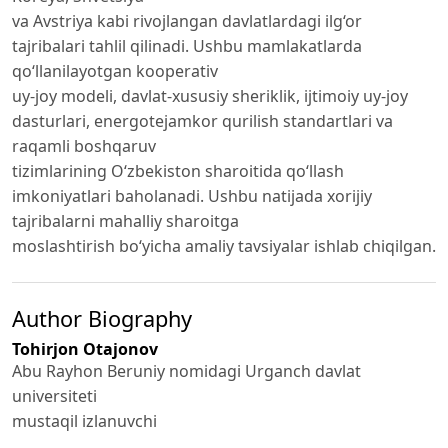
va Avstriya kabi rivojlangan davlatlardagi ilg‘or
tajribalari tahlil qilinadi. Ushbu mamlakatlarda
qo‘llanilayotgan kooperativ
uy-joy modeli, davlat-xususiy sheriklik, ijtimoiy uy-joy
dasturlari, energotejamkor qurilish standartlari va
raqamli boshqaruv
tizimlarining O‘zbekiston sharoitida qo‘llash
imkoniyatlari baholanadi. Ushbu natijada xorijiy
tajribalarni mahalliy sharoitga
moslashtirish bo‘yicha amaliy tavsiyalar ishlab chiqilgan.
Author Biography
Tohirjon Otajonov
Abu Rayhon Beruniy nomidagi Urganch davlat
universiteti
mustaqil izlanuvchi