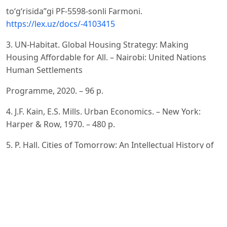
toʻgʻrisida”gi PF-5598-sonli Farmoni.
https://lex.uz/docs/-4103415
3. UN-Habitat. Global Housing Strategy: Making
Housing Affordable for All. – Nairobi: United Nations
Human Settlements
Programme, 2020. – 96 p.
4. J.F. Kain, E.S. Mills. Urban Economics. – New York:
Harper & Row, 1970. – 480 p.
5. P. Hall. Cities of Tomorrow: An Intellectual History of
Urban Planning and Design. – Oxford: Blackwell
Publishing,
2002. – 576 p.
6. P. Healey. Collaborative Planning: Shaping Places in
Fragmented Societies. – London: Macmillan Press, 1997.