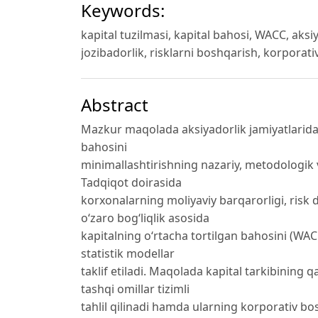
Keywords:
kapital tuzilmasi, kapital bahosi, WACC, aksiy
jozibadorlik, risklarni boshqarish, korpora
Abstract
Mazkur maqolada aksiyadorlik jamiyatlarida k
bahosini
minimallashtirishning nazariy, metodologik v
Tadqiqot doirasida
korxonalarning moliyaviy barqarorligi, risk d
o‘zaro bog‘liqlik asosida
kapitalning o‘rtacha tortilgan bahosini (WAC
statistik modellar
taklif etiladi. Maqolada kapital tarkibining q
tashqi omillar tizimli
tahlil qilinadi hamda ularning korporativ bo