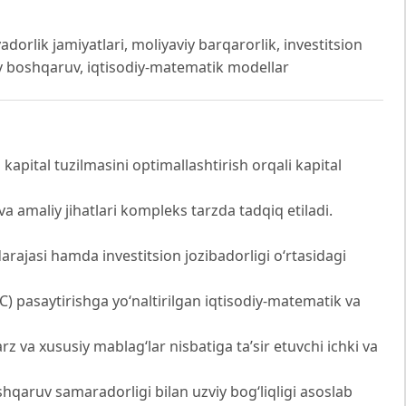
adorlik jamiyatlari, moliyaviy barqarorlik, investitsion
tiv boshqaruv, iqtisodiy-matematik modellar
apital tuzilmasini optimallashtirish orqali kapital
a amaliy jihatlari kompleks tarzda tadqiq etiladi.
arajasi hamda investitsion jozibadorligi o‘rtasidagi
C) pasaytirishga yo‘naltirilgan iqtisodiy-matematik va
arz va xususiy mablag‘lar nisbatiga ta’sir etuvchi ichki va
shqaruv samaradorligi bilan uzviy bog‘liqligi asoslab