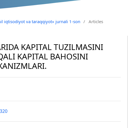
il iqtisodiyot va taraqqiyot» jurnali 1-son
/
Articles
RIDA KAPITAL TUZILMASINI
ALI KAPITAL BAHOSINI
XANIZMLARI.
0320