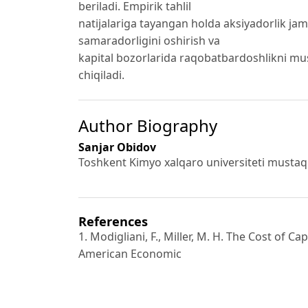
beriladi. Empirik tahlil
natijalariga tayangan holda aksiyadorlik jam
samaradorligini oshirish va
kapital bozorlarida raqobatbardoshlikni mu
chiqiladi.
Author Biography
Sanjar Obidov
Toshkent Kimyo xalqaro universiteti mustaqi
References
1. Modigliani, F., Miller, M. H. The Cost of 
American Economic
Review, 1958, Vol. 48, No. 3, pp. 261–297.