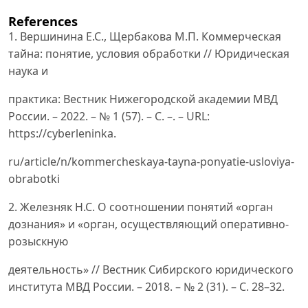
References
1. Вершинина Е.С., Щербакова М.П. Коммерческая
тайна: понятие, условия обработки // Юридическая
наука и
практика: Вестник Нижегородской академии МВД
России. – 2022. – № 1 (57). – С. –. – URL:
https://cyberleninka.
ru/article/n/kommercheskaya-tayna-ponyatie-usloviya-
obrabotki
2. Железняк Н.С. О соотношении понятий «орган
дознания» и «орган, осуществляющий оперативно-
розыскную
деятельность» // Вестник Сибирского юридического
института МВД России. – 2018. – № 2 (31). – С. 28–32.