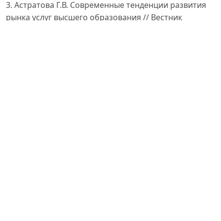
3. Астратова Г.В. Современные тенденции развития
рынка услуг высшего образования // Вестник
евразийской
науки. – 2016. – № 4 (35). – URL:
https://cyberleninka.ru/article/n/sovremennye-
tendentsii-razvitiya-rynka-uslugvysshego-
obrazovaniya
4. Абдуллаева Ш.З. Олий таълим муассасаларида
инновацион фаолиятни ривожлантириш масалалари
//
Иқтисодиёт ва таълим. – Тошкент, 2021. – №3. – Б. 45–
52.
5. Юлдашев Н.Ж. Таълим хизматлари бозорида
рақобат муҳитини шакллантириш. – Тошкент:
Иқтисодиёт, 2020.