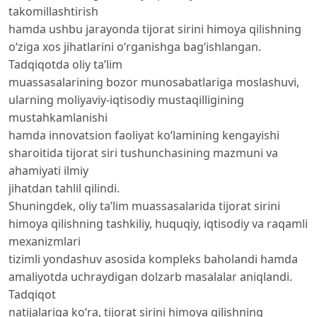
takomillashtirish
hamda ushbu jarayonda tijorat sirini himoya qilishning
o‘ziga xos jihatlarini o‘rganishga bag‘ishlangan.
Tadqiqotda oliy ta’lim
muassasalarining bozor munosabatlariga moslashuvi,
ularning moliyaviy-iqtisodiy mustaqilligining
mustahkamlanishi
hamda innovatsion faoliyat ko‘lamining kengayishi
sharoitida tijorat siri tushunchasining mazmuni va
ahamiyati ilmiy
jihatdan tahlil qilindi.
Shuningdek, oliy ta’lim muassasalarida tijorat sirini
himoya qilishning tashkiliy, huquqiy, iqtisodiy va raqamli
mexanizmlari
tizimli yondashuv asosida kompleks baholandi hamda
amaliyotda uchraydigan dolzarb masalalar aniqlandi.
Tadqiqot
natijalariga ko‘ra, tijorat sirini himoya qilishning