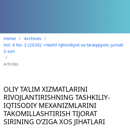
Home
/
Archives
/
Vol. 4 No. 2 (2026): «Yashil iqtisodiyot va taraqqiyot» jurnali
2-son
/
Articles
OLIY TA’LIM XIZMATLARINI
RIVOJLANTIRISHNING TASHKILIY-
IQTISODIY MEXANIZMLARINI
TAKOMILLASHTIRISH TIJORAT
SIRINING O‘ZIGA XOS JIHATLARI