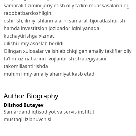
samarali tizimini joriy etish oliy ta’lim muassasalarining
raqobatbardoshligini
oshirish, ilmiy ishlanmalarni samarali tijoratlashtirish
hamda investitsion jozibadorligini yanada
kuchaytirishga xizmat
qilishi ilmiy asoslab berildi.
Olingan xulosalar va ishlab chiqilgan amaliy takliflar oliy
ta’lim xizmatlarini rivojlantirish strategiyasini
takomillashtirishda
muhim ilmiy-amaliy ahamiyat kasb etadi
Author Biography
Dilshod Butayev
Samarqand iqtisodiyot va servis instituti
mustaqil izlanuvchisi