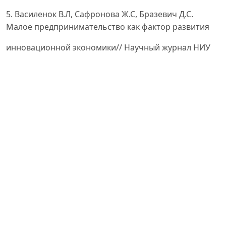
5. Василенок В.Л, Сафронова Ж.С, Бразевич Д.С.
Малое предпринимательство как фактор развития
инновационной экономики// Научный журнал НИУ
ИТМО. Серия Экономика и экологический
менеджмент. №
1, 2018.
6. Azamatov, O. (2025). Kichik korxonalarning
innovatsion faolligi va raqobatbardoshligi:
rivojlanayotgan iqtisodiyotlar
misolida. Green economy and development, 3(12).
https://doi.org/10.5281/zenodo.18074909
7. Салимов Б.Т, Салимов Б.Б. Kичик бизнесда
инновацион маҳсулот ишлаб чиқариш
кўрсаткичлари таҳлили