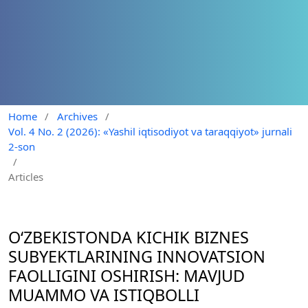
Home
/
Archives
/
Vol. 4 No. 2 (2026): «Yashil iqtisodiyot va taraqqiyot» jurnali
2-son
/
Articles
O‘ZBEKISTONDA KICHIK BIZNES
SUBYEKTLARINING INNOVATSION
FAOLLIGINI OSHIRISH: MAVJUD
MUAMMO VA ISTIQBOLLI