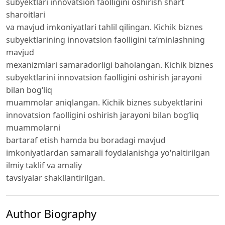
subyektlari innovatsion faolligini oshirish shart
sharoitlari
va mavjud imkoniyatlari tahlil qilingan. Kichik biznes
subyektlarining innovatsion faolligini ta’minlashning
mavjud
mexanizmlari samaradorligi baholangan. Kichik biznes
subyektlarini innovatsion faolligini oshirish jarayoni
bilan bog‘liq
muammolar aniqlangan. Kichik biznes subyektlarini
innovatsion faolligini oshirish jarayoni bilan bog‘liq
muammolarni
bartaraf etish hamda bu boradagi mavjud
imkoniyatlardan samarali foydalanishga yo‘naltirilgan
ilmiy taklif va amaliy
tavsiyalar shakllantirilgan.
Author Biography