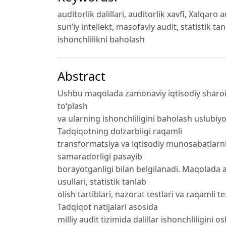
auditorlik dalillari, auditorlik xavfi, Xalqaro
sun’iy intellekt, masofaviy audit, statistik tan
ishonchlilikni baholash
Abstract
Ushbu maqolada zamonaviy iqtisodiy sharoitda
to‘plash
va ularning ishonchliligini baholash uslubiyot
Tadqiqotning dolzarbligi raqamli
transformatsiya va iqtisodiy munosabatlarnin
samaradorligi pasayib
borayotganligi bilan belgilanadi. Maqolada au
usullari, statistik tanlab
olish tartiblari, nazorat testlari va raqamli t
Tadqiqot natijalari asosida
milliy audit tizimida dalillar ishonchliligini os