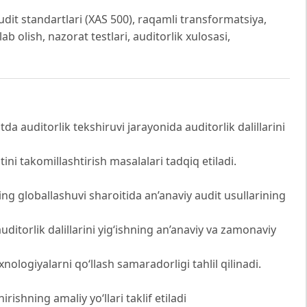
 audit standartlari (XAS 500), raqamli transformatsiya,
lab olish, nazorat testlari, auditorlik xulosasi,
 auditorlik tekshiruvi jarayonida auditorlik dalillarini
ini takomillashtirish masalalari tadqiq etiladi.
g globallashuvi sharoitida an’anaviy audit usullarining
ditorlik dalillarini yig‘ishning an’anaviy va zamonaviy
exnologiyalarni qo‘llash samaradorligi tahlil qilinadi.
hirishning amaliy yo‘llari taklif etiladi