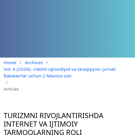
Home
/
Archives
/
Vol. 4 (2026): «Yashil iqtisodiyot va taraqqiyot» jurnali
Bakalavrlar uchun 2-Maxsus son
/
Articles
TURIZMNI RIVOJLANTIRISHDA
INTERNET VA IJTIMOIY
TARMOQLARNING ROLI