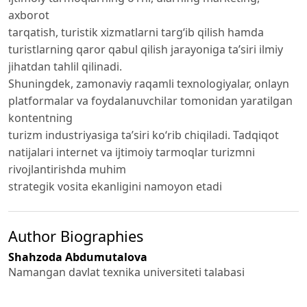
axborot
tarqatish, turistik xizmatlarni targ‘ib qilish hamda
turistlarning qaror qabul qilish jarayoniga ta’siri ilmiy
jihatdan tahlil qilinadi.
Shuningdek, zamonaviy raqamli texnologiyalar, onlayn
platformalar va foydalanuvchilar tomonidan yaratilgan
kontentning
turizm industriyasiga ta’siri ko‘rib chiqiladi. Tadqiqot
natijalari internet va ijtimoiy tarmoqlar turizmni
rivojlantirishda muhim
strategik vosita ekanligini namoyon etadi
Author Biographies
Shahzoda Abdumutalova
Namangan davlat texnika universiteti talabasi