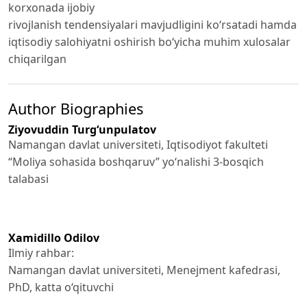
korxonada ijobiy
rivojlanish tendensiyalari mavjudligini ko‘rsatadi hamda
iqtisodiy salohiyatni oshirish bo‘yicha muhim xulosalar
chiqarilgan
Author Biographies
Ziyovuddin Turg‘unpulatov
Namangan davlat universiteti, Iqtisodiyot fakulteti
“Moliya sohasida boshqaruv” yo‘nalishi 3-bosqich
talabasi
Xamidillo Odilov
Ilmiy rahbar:
Namangan davlat universiteti, Menejment kafedrasi,
PhD, katta o‘qituvchi