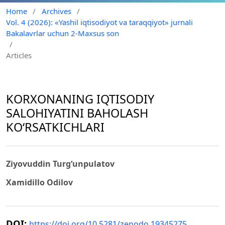
Home
/
Archives
/
Vol. 4 (2026): «Yashil iqtisodiyot va taraqqiyot» jurnali
Bakalavrlar uchun 2-Maxsus son
/
Articles
KORXONANING IQTISODIY
SALOHIYATINI BAHOLASH
KO‘RSATKICHLARI
Ziyovuddin Turg‘unpulatov
Xamidillo Odilov
DOI:
https://doi.org/10.5281/zenodo.19345275