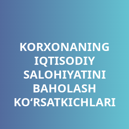
KORXONANING
IQTISODIY
SALOHIYATINI
BAHOLASH
KO‘RSATKICHLARI