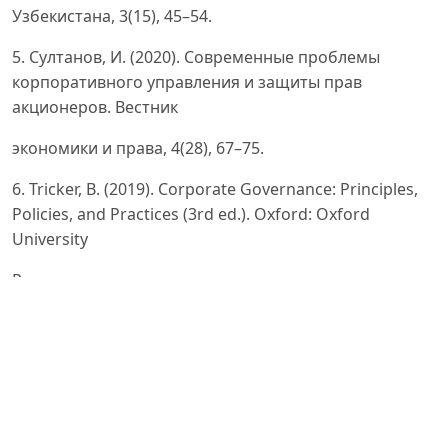
Узбекистана, 3(15), 45–54.
5. Султанов, И. (2020). Современные проблемы
корпоративного управления и защиты прав
акционеров. Вестник
экономики и права, 4(28), 67–75.
6. Tricker, B. (2019). Corporate Governance: Principles,
Policies, and Practices (3rd ed.). Oxford: Oxford
University
Press.
7. World Bank. (2022). Corporate Governance in
Emerging Markets: Uzbekistan Country Report.
Washington, DC: World
Bank.
https://www.worldbank.org