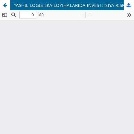
YASHIL LOGISTIKA LOYIHALARIDA INVESTITSIYA RISKLARINI BAHOLASH MEXANIZMLARINI TAKOMILLASHTIRISH