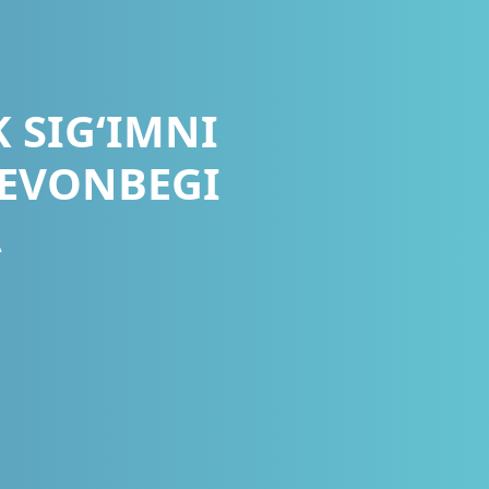
 SIG‘IMNI
DEVONBEGI
A