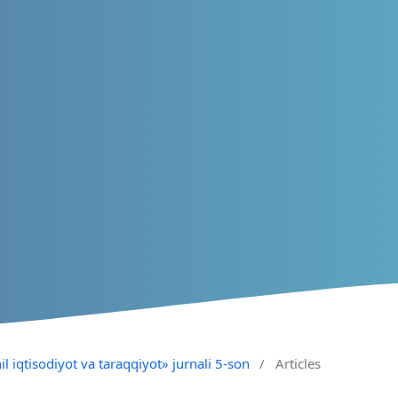
il iqtisodiyot va taraqqiyot» jurnali 5-son
/
Articles