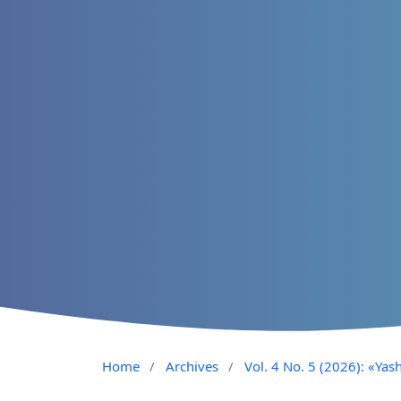
Home
/
Archives
/
Vol. 4 No. 5 (2026): «Yash