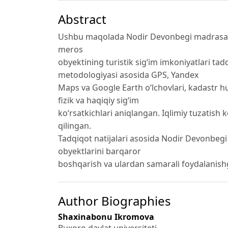
Abstract
Ushbu maqolada Nodir Devonbegi madrasasi 
meros
obyektining turistik sig‘im imkoniyatlari tad
metodologiyasi asosida GPS, Yandex
Maps va Google Earth o‘lchovlari, kadastr h
fizik va haqiqiy sig‘im
ko‘rsatkichlari aniqlangan. Iqlimiy tuzatish 
qilingan.
Tadqiqot natijalari asosida Nodir Devonbe
obyektlarini barqaror
boshqarish va ulardan samarali foydalanishga 
Author Biographies
Shaxinabonu Ikromova