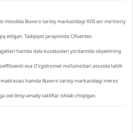
misolida Buxoro tarixiy markazidagi XVII asr me’moriy
qiq etilgan. Tadqiqot jarayonida Cifuentes
ujjatlari hamda dala kuzatuvlari yordamida obyektning
koeffitsienti esa Oʻzgidromet ma’lumotlari asosida tahlil
gi madrasasi hamda Buxoro tarixiy markazidagi meros
oid ilmiy-amaliy takliflar ishlab chiqilgan.