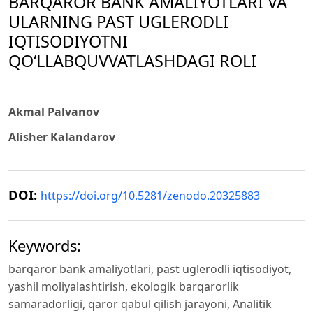
BARQAROR BANK AMALIYOTLARI VA
ULARNING PAST UGLERODLI
IQTISODIYOTNI
QO‘LLABQUVVATLASHDAGI ROLI
Akmal Palvanov
Alisher Kalandarov
DOI:
https://doi.org/10.5281/zenodo.20325883
Keywords:
barqaror bank amaliyotlari, past uglerodli iqtisodiyot,
yashil moliyalashtirish, ekologik barqarorlik
samaradorligi, qaror qabul qilish jarayoni, Analitik