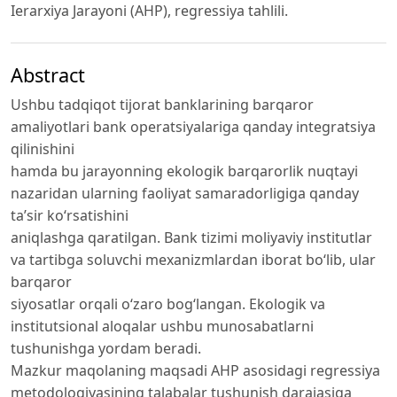
Ierarxiya Jarayoni (AHP), regressiya tahlili.
Abstract
Ushbu tadqiqot tijorat banklarining barqaror
amaliyotlari bank operatsiyalariga qanday integratsiya
qilinishini
hamda bu jarayonning ekologik barqarorlik nuqtayi
nazaridan ularning faoliyat samaradorligiga qanday
ta’sir ko‘rsatishini
aniqlashga qaratilgan. Bank tizimi moliyaviy institutlar
va tartibga soluvchi mexanizmlardan iborat bo‘lib, ular
barqaror
siyosatlar orqali o‘zaro bog‘langan. Ekologik va
institutsional aloqalar ushbu munosabatlarni
tushunishga yordam beradi.
Mazkur maqolaning maqsadi AHP asosidagi regressiya
metodologiyasining talabalar tushunish darajasiga