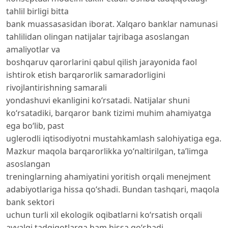
tahlil birligi bitta
bank muassasasidan iborat. Xalqaro banklar namunasi
tahlilidan olingan natijalar tajribaga asoslangan
amaliyotlar va
boshqaruv qarorlarini qabul qilish jarayonida faol
ishtirok etish barqarorlik samaradorligini
rivojlantirishning samarali
yondashuvi ekanligini ko‘rsatadi. Natijalar shuni
ko‘rsatadiki, barqaror bank tizimi muhim ahamiyatga
ega bo‘lib, past
uglerodli iqtisodiyotni mustahkamlash salohiyatiga ega.
Mazkur maqola barqarorlikka yo‘naltirilgan, ta’limga
asoslangan
treninglarning ahamiyatini yoritish orqali menejment
adabiyotlariga hissa qo‘shadi. Bundan tashqari, maqola
bank sektori
uchun turli xil ekologik oqibatlarni ko‘rsatish orqali
avvalgi tadqiqotlarga ham hissa qo‘shadi.