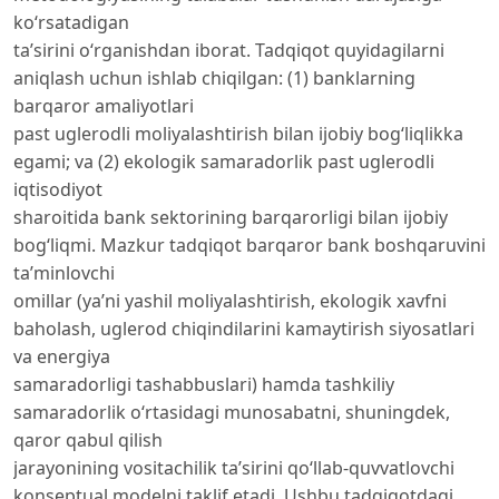
ko‘rsatadigan
ta’sirini o‘rganishdan iborat. Tadqiqot quyidagilarni
aniqlash uchun ishlab chiqilgan: (1) banklarning
barqaror amaliyotlari
past uglerodli moliyalashtirish bilan ijobiy bog‘liqlikka
egami; va (2) ekologik samaradorlik past uglerodli
iqtisodiyot
sharoitida bank sektorining barqarorligi bilan ijobiy
bog‘liqmi. Mazkur tadqiqot barqaror bank boshqaruvini
ta’minlovchi
omillar (ya’ni yashil moliyalashtirish, ekologik xavfni
baholash, uglerod chiqindilarini kamaytirish siyosatlari
va energiya
samaradorligi tashabbuslari) hamda tashkiliy
samaradorlik o‘rtasidagi munosabatni, shuningdek,
qaror qabul qilish
jarayonining vositachilik ta’sirini qo‘llab-quvvatlovchi
konseptual modelni taklif etadi. Ushbu tadqiqotdagi