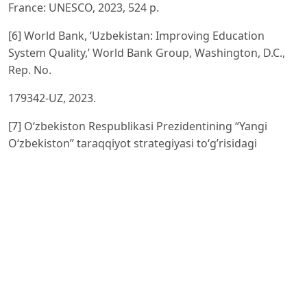
France: UNESCO, 2023, 524 p.
[6] World Bank, ‘Uzbekistan: Improving Education
System Quality,’ World Bank Group, Washington, D.C.,
Rep. No.
179342-UZ, 2023.
[7] O‘zbekiston Respublikasi Prezidentining “Yangi
O‘zbekiston” taraqqiyot strategiyasi to‘g’risidagi
Farmoni. PF-60-son.
Toshkent, 2022-yil 28-yanvar.
https://lex.uz/ru/docs/-5841063
[8] O‘zbekiston Respublikasi Maktabgacha va maktab
ta’limi vazirligi. 2024/2025-o‘quv yili natijalariga doir
axborot.
Toshkent: MUOTV, 2025.