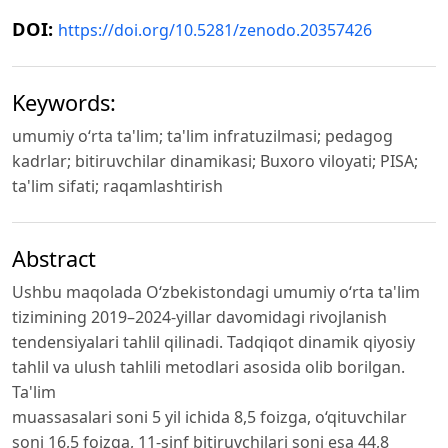
DOI:
https://doi.org/10.5281/zenodo.20357426
Keywords:
umumiy o‘rta ta'lim; ta'lim infratuzilmasi; pedagog
kadrlar; bitiruvchilar dinamikasi; Buxoro viloyati; PISA;
ta'lim sifati; raqamlashtirish
Abstract
Ushbu maqolada O‘zbekistondagi umumiy o‘rta ta'lim
tizimining 2019–2024-yillar davomidagi rivojlanish
tendensiyalari tahlil qilinadi. Tadqiqot dinamik qiyosiy
tahlil va ulush tahlili metodlari asosida olib borilgan.
Ta'lim
muassasalari soni 5 yil ichida 8,5 foizga, o‘qituvchilar
soni 16,5 foizga, 11-sinf bitiruvchilari soni esa 44,8