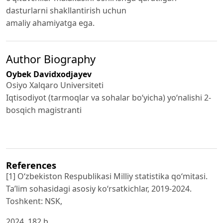
dasturlarni shakllantirish uchun
amaliy ahamiyatga ega.
Author Biography
Oybek Davidxodjayev
Osiyo Xalqaro Universiteti
Iqtisodiyot (tarmoqlar va sohalar bo‘yicha) yo‘nalishi 2-
bosqich magistranti
References
[1] O‘zbekiston Respublikasi Milliy statistika qo‘mitasi.
Ta’lim sohasidagi asosiy ko‘rsatkichlar, 2019-2024.
Toshkent: NSK,
2024, 182 b.