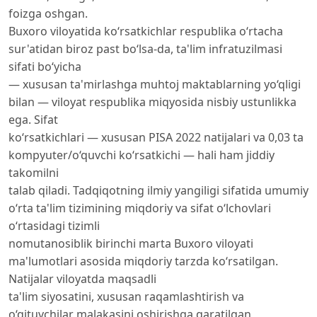
foizga oshgan.
Buxoro viloyatida ko‘rsatkichlar respublika o‘rtacha
sur'atidan biroz past bo‘lsa-da, ta'lim infratuzilmasi
sifati bo‘yicha
— xususan ta'mirlashga muhtoj maktablarning yo‘qligi
bilan — viloyat respublika miqyosida nisbiy ustunlikka
ega. Sifat
ko‘rsatkichlari — xususan PISA 2022 natijalari va 0,03 ta
kompyuter/o‘quvchi ko‘rsatkichi — hali ham jiddiy
takomilni
talab qiladi. Tadqiqotning ilmiy yangiligi sifatida umumiy
o‘rta ta'lim tizimining miqdoriy va sifat o‘lchovlari
o‘rtasidagi tizimli
nomutanosiblik birinchi marta Buxoro viloyati
ma'lumotlari asosida miqdoriy tarzda ko‘rsatilgan.
Natijalar viloyatda maqsadli
ta'lim siyosatini, xususan raqamlashtirish va
o‘qituvchilar malakasini oshirishga qaratilgan