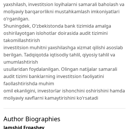
yaxshilash, investitsion loyihalarni samarali baholash va
moliyaviy barqarorlikni mustahkamlash imkoniyatlari
o‘rganilgan.
Shuningdek, O‘zbekistonda bank tizimida amalga
oshirilayotgan islohotlar doirasida audit tizimini
takomillashtirish
investitsion muhitni yaxshilashga xizmat qilishi asoslab
berilgan. Tadqiqotda iqtisodiy tahlil, qiyosiy tahlil va
umumlashtirish
usullaridan foydalanilgan. Olingan natijalar samarali
audit tizimi banklarning investitsion faoliyatini
faollashtirishda muhim
omil ekanligini, investorlar ishonchini oshirishini hamda
moliyaviy xavflarni kamaytirishini ko‘rsatadi
Author Biographies
Jamshid Ergashev