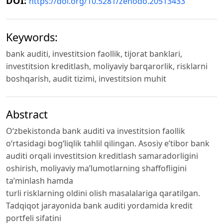
DOI:
https://doi.org/10.5281/zenodo.20513433
Keywords:
bank auditi, investitsion faollik, tijorat banklari,
investitsion kreditlash, moliyaviy barqarorlik, risklarni
boshqarish, audit tizimi, investitsion muhit
Abstract
O‘zbekistonda bank auditi va investitsion faollik
o‘rtasidagi bog‘liqlik tahlil qilingan. Asosiy e’tibor bank
auditi orqali investitsion kreditlash samaradorligini
oshirish, moliyaviy ma’lumotlarning shaffofligini
ta’minlash hamda
turli risklarning oldini olish masalalariga qaratilgan.
Tadqiqot jarayonida bank auditi yordamida kredit
portfeli sifatini