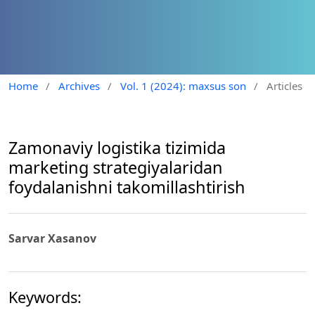
Home
/
Archives
/
Vol. 1 (2024): maxsus son
/
Articles
Zamonaviy logistika tizimida
marketing strategiyalaridan
foydalanishni takomillashtirish
Sarvar Xasanov
Keywords: