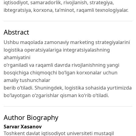
iqtisodiyot, samaradorlik, rivojlanish, strategiya,
ibtegratsiya, korxona, ta’minot, raqamli texnologiyalar.
Abstract
Ushbu maqolada zamonaviy marketing strategiyalarini
logistika operatsiyalariga integratsiyalashning
ahamiyatini
o‘rganiladi va raqamli davrda rivojlanishning yangi
bosqichiga chiqmoqchi bo‘lgan korxonalar uchun
amaliy tushunchalar
berib o‘tiladi. Shuningdek, logistika sohasida yurtimizda
bo‘layotgan o‘zgarishlar qisman ko‘rib o‘tiladi.
Author Biography
Sarvar Xasanov
Toshkent davlat iqtisodiyot universiteti mustaqil