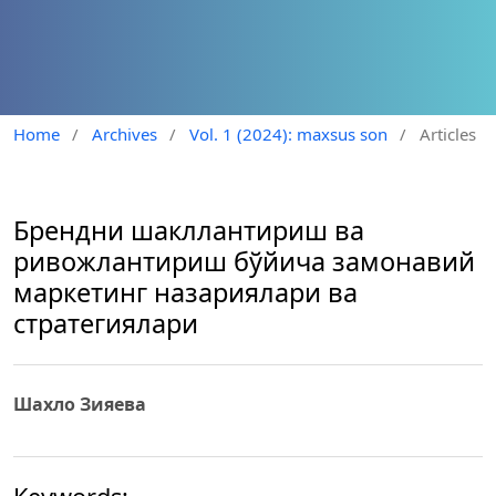
Home
/
Archives
/
Vol. 1 (2024): maxsus son
/
Articles
Брендни шакллантириш ва
ривожлантириш бўйича замонавий
маркетинг назариялари ва
стратегиялари
Шахло Зияева