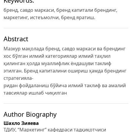
Keywords:
бренд, савдо маркаси, бренд капитали брендинг,
маркетинг, истеъмолчи, бренд яратиш.
Abstract
Мазкур мақолада бренд, савдо маркаси ва брендинг
хос бўлган илмий категориялар илмий таҳлил
қилинган ҳолда муаллифлик ёндашуви таклиф
этилган. Бренд капиталини ошириш ҳамда брендинг
стратегияла-
ридан фойдаланиш бўйича илмий таклиф ва амалий
тавсиялар ишлаб чиқилган
Author Biography
Шахло Зияева
ТДИУ, “Маркетинг” кафедраси тадқиқотчиси