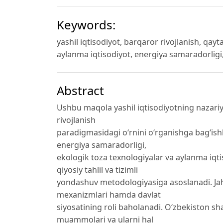
Keywords:
yashil iqtisodiyot, barqaror rivojlanish, qay
aylanma iqtisodiyot, energiya samaradorligi,
Abstract
Ushbu maqola yashil iqtisodiyotning nazariy
rivojlanish
paradigmasidagi o‘rnini o‘rganishga bag‘is
energiya samaradorligi,
ekologik toza texnologiyalar va aylanma iqtis
qiyosiy tahlil va tizimli
yondashuv metodologiyasiga asoslanadi. Jahon
mexanizmlari hamda davlat
siyosatining roli baholanadi. O‘zbekiston sh
muammolari va ularni hal