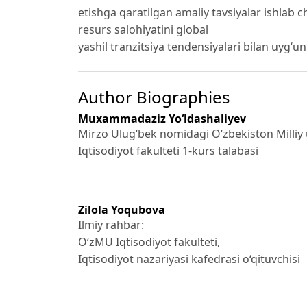
etishga qaratilgan amaliy tavsiyalar ishlab 
resurs salohiyatini global
yashil tranzitsiya tendensiyalari bilan uyg‘u
Author Biographies
Muxammadaziz Yo‘ldashaliyev
Mirzo Ulug‘bek nomidagi O‘zbekiston Milliy u
Iqtisodiyot fakulteti 1-kurs talabasi
Zilola Yoqubova
Ilmiy rahbar:
O‘zMU Iqtisodiyot fakulteti,
Iqtisodiyot nazariyasi kafedrasi o‘qituvchisi