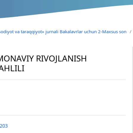
tisodiyot va taraqqiyot» jurnali Bakalavrlar uchun 2-Maxsus son
/
AMONAVIY RIVOJLANISH
AHLILI
1203