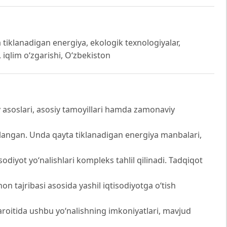
ta tiklanadigan energiya, ekologik texnologiyalar,
 iqlim o‘zgarishi, O‘zbekiston
 asoslari, asosiy tamoyillari hamda zamonaviy
hlangan. Unda qayta tiklanadigan energiya manbalari,
odiyot yo‘nalishlari kompleks tahlil qilinadi. Tadqiqot
 tajribasi asosida yashil iqtisodiyotga o‘tish
aroitida ushbu yo‘nalishning imkoniyatlari, mavjud