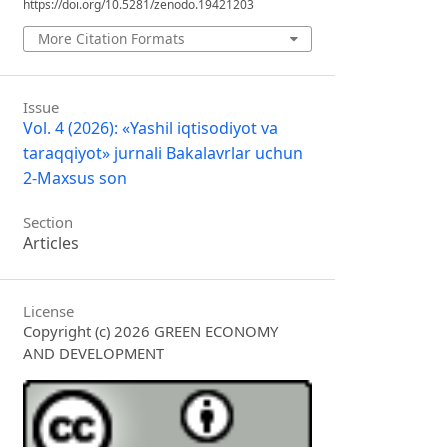
https://doi.org/10.5281/zenodo.19421203
More Citation Formats
Issue
Vol. 4 (2026): «Yashil iqtisodiyot va
taraqqiyot» jurnali Bakalavrlar uchun
2-Maxsus son
Section
Articles
License
Copyright (c) 2026 GREEN ECONOMY
AND DEVELOPMENT