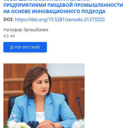
ПРЕДПРИЯТИЯМИ ПИЩЕВОЙ ПРОМЫШЛЕННОСТИ
НА ОСНОВЕ ИННОВАЦИОННОГО ПОДХОДА
DOI:
https://doi.org/10.5281/zenodo.21273220
Нилуфар Эргашбаева
43-46
PDF (РУССКИЙ)